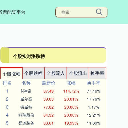
股票配资平台
个股实时涨跌榜
个股跌幅
个股流入
个股流出
换手率
个股涨幅
排名
名称
最新价
涨幅
换手率
1
N津富
37.49
114.72%
77.46%
2
威尔高
39.83
20.01%
17.76%
3
锴威特
77.82
20.00%
1.17%
4
科翔股份
64.32
20.00%
12.21%
5
蜀道装备
33.61
19.99%
11.69%