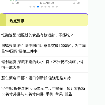
热点资讯
忆融速配 辐照过的食品有核辐射，不能吃？
国鸣投资 赛百味中国门店总量突破1200家，为了满
足“中国胃”要做三件事
铭创配资 深藏不露的4大生肖：不张扬不炫耀，悄
悄干成大事
慧仁策略 甲醇：进口创新低 偏强思路对待
宝牛配 折叠屏iPhone显示屏尺寸曝光：预计将配备
55英寸外屏与78英寸内屏_手机_苹果_报告