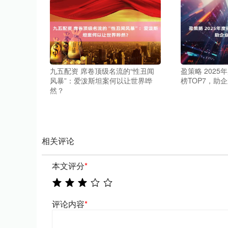
九五配资 席卷顶级名流的“性丑闻
盈策略 202
风暴”：爱泼斯坦案何以让世界哗
榜TOP7，助
然？
相关评论
本文评分
*
评论内容
*