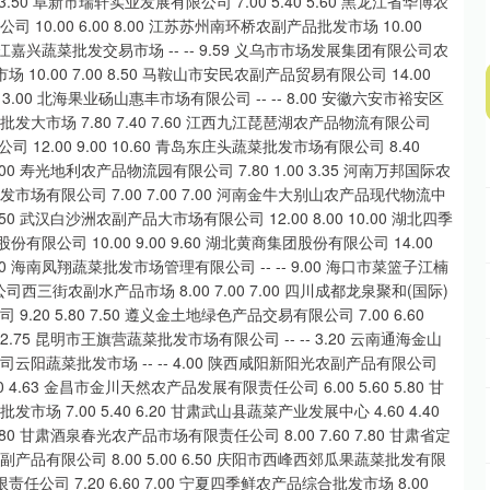
00 3.50 阜新市瑞轩实业发展有限公司 7.00 5.40 5.60 黑龙江省华博农
司 10.00 6.00 8.00 江苏苏州南环桥农副产品批发市场 10.00
.00 浙江嘉兴蔬菜批发交易市场 -- -- 9.59 义乌市市场发展集团有限公司农
场 10.00 7.00 8.50 马鞍山市安民农副产品贸易有限公司 14.00
0 13.00 北海果业砀山惠丰市场有限公司 -- -- 8.00 安徽六安市裕安区
品批发大市场 7.80 7.40 7.60 江西九江琵琶湖农产品物流有限公司
司 12.00 9.00 10.60 青岛东庄头蔬菜批发市场有限公司 8.40
12.00 寿光地利农产品物流园有限公司 7.80 1.00 3.35 河南万邦国际农
批发市场有限公司 7.00 7.00 7.00 河南金牛大别山农产品现代物流中
0 6.50 武汉白沙洲农副产品大市场有限公司 12.00 8.00 10.00 湖北四季
股份有限公司 10.00 9.00 9.60 湖北黄商集团股份有限公司 14.00
 4.80 海南凤翔蔬菜批发市场管理有限公司 -- -- 9.00 海口市菜篮子江楠
司西三街农副水产品市场 8.00 7.00 7.00 四川成都龙泉聚和(国际)
9.20 5.80 7.50 遵义金土地绿色产品交易有限公司 7.00 6.60
2.75 昆明市王旗营蔬菜批发市场有限公司 -- -- 3.20 云南通海金山
限公司云阳蔬菜批发市场 -- -- 4.00 陕西咸阳新阳光农副产品有限公司
50 4.63 金昌市金川天然农产品发展有限责任公司 6.00 5.60 5.80 甘
市场 7.00 5.40 6.20 甘肃武山县蔬菜产业发展中心 4.60 4.40
.80 甘肃酒泉春光农产品市场有限责任公司 8.00 7.60 7.80 甘肃省定
农副产品有限公司 8.00 5.00 6.50 庆阳市西峰西郊瓜果蔬菜批发有限
责任公司 7.20 6.60 7.00 宁夏四季鲜农产品综合批发市场 8.00