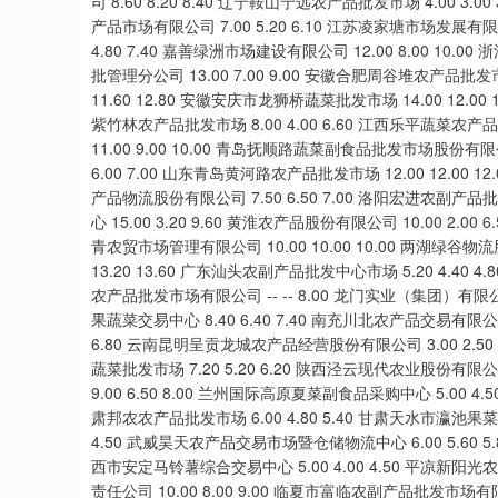
司 8.60 8.20 8.40 辽宁鞍山宁远农产品批发市场 4.00 3.
产品市场有限公司 7.00 5.20 6.10 江苏凌家塘市场发展有限公
4.80 7.40 嘉善绿洲市场建设有限公司 12.00 8.00 10
批管理分公司 13.00 7.00 9.00 安徽合肥周谷堆农产品批发市
11.60 12.80 安徽安庆市龙狮桥蔬菜批发市场 14.00 12.0
紫竹林农产品批发市场 8.00 4.00 6.60 江西乐平蔬菜农产
11.00 9.00 10.00 青岛抚顺路蔬菜副食品批发市场股份有限公
6.00 7.00 山东青岛黄河路农产品批发市场 12.00 12.00 
产品物流股份有限公司 7.50 6.50 7.00 洛阳宏进农副产品
心 15.00 3.20 9.60 黄淮农产品股份有限公司 10.00 2.0
青农贸市场管理有限公司 10.00 10.00 10.00 两湖绿谷物流
13.20 13.60 广东汕头农副产品批发中心市场 5.20 4.40
农产品批发市场有限公司 -- -- 8.00 龙门实业（集团）有限公
果蔬菜交易中心 8.40 6.40 7.40 南充川北农产品交易有限公司 
6.80 云南昆明呈贡龙城农产品经营股份有限公司 3.00 2.50 
蔬菜批发市场 7.20 5.20 6.20 陕西泾云现代农业股份有
9.00 6.50 8.00 兰州国际高原夏菜副食品采购中心 5.00 4.
肃邦农农产品批发市场 6.00 4.80 5.40 甘肃天水市瀛池果菜批发
4.50 武威昊天农产品交易市场暨仓储物流中心 6.00 5.60 5
西市安定马铃薯综合交易中心 5.00 4.00 4.50 平凉新阳光
责任公司 10.00 8.00 9.00 临夏市富临农副产品批发市场有限