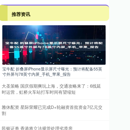
推荐资讯
宝牛配 折叠屏iPhone显示屏尺寸曝光：预计将配备55英
寸外屏与78英寸内屏_手机_苹果_报告
大圣策略 国庆假期爽玩上海，交通攻略来了：6线延
时运营，虹桥火车站打车时间有望缩短
雅休配资 星际荣耀已完成D+轮融资首批资金7亿元交
割
民银证券 香港将立法规管处理劣质房