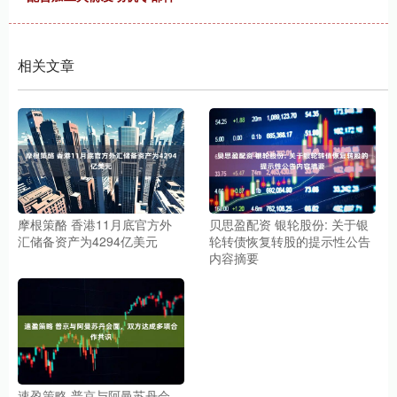
相关文章
摩根策酪 香港11月底官方外
贝思盈配资 银轮股份: 关于银
汇储备资产为4294亿美元
轮转债恢复转股的提示性公告
内容摘要
速盈策略 普京与阿曼苏丹会