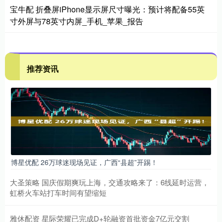
宝牛配 折叠屏iPhone显示屏尺寸曝光：预计将配备55英
寸外屏与78英寸内屏_手机_苹果_报告
推荐资讯
博星优配 26万球迷现场见证，广西“县超”开踢！
大圣策略 国庆假期爽玩上海，交通攻略来了：6线延时运营，
虹桥火车站打车时间有望缩短
雅休配资 星际荣耀已完成D+轮融资首批资金7亿元交割