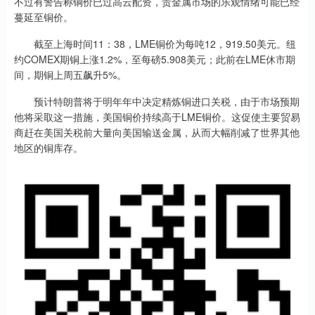
不过有警告称铜价已过高云配资，贵金属市场的乐观情绪可能已经
蔓延至铜价。
截至上海时间11：38，LME铜价为每吨12，919.50美元。纽
约COMEX期铜上涨1.2%，至每磅5.908美元；此前在LME休市期
间，期铜上周五飙升5%。
预计特朗普将于明年年中决定精炼铜进口关税，由于市场预期
他将采取这一措施，美国铜价持续高于LME铜价。这促使主要贸易
商赶在美国关税前大量向美国输送金属，从而大幅削减了世界其他
地区的铜库存。