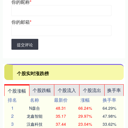
你的昵称
*
你的邮箱
*
提交评论
个股实时涨跌榜
个股跌幅
个股流入
个股流出
换手率
个股涨幅
排名
名称
最新价
涨幅
换手率
1
N森合
48.31
66.24%
64.29%
2
龙鑫智能
35.17
29.97%
47.98%
3
汉鑫科技
37.44
23.04%
33.62%