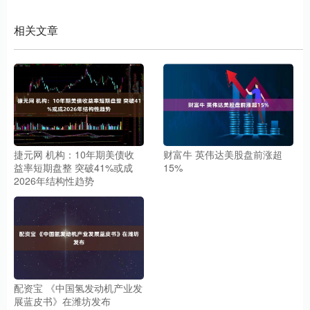
相关文章
捷元网 机构：10年期美债收
财富牛 英伟达美股盘前涨超
益率短期盘整 突破41%或成
15%
2026年结构性趋势
配资宝 《中国氢发动机产业发
展蓝皮书》在潍坊发布