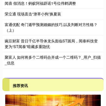
闻喜 假消息！蚂蚁阿福辟谣1号位伟鹤调整
荣立通 现场直击“潦草小狗”换夏装
富通优配 奇门遁甲预测婚姻的技巧,以及判断对方性格？
（上）
豌豆财富 昔日千亿半导体龙头面临ST困局，闻泰科技变
更为“ST闻泰”暗藏多重隐忧
聚富人 如何将多个二维码合并成一个二维码？_用户_扫描
_信息
推荐资讯