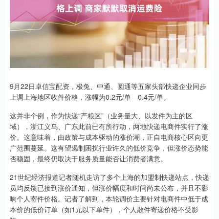
9月22日卓信宝配资，极兔、中通、圆通等五家头部快递企业同步
上调上海地区收件价格，涨幅为0.2元/单—0.4元/单。
这并非个例，作为快递“产粮区”（业务量大、以发件为主的区
域），浙江义乌、广东此前已有所行动，两地快递电商件实行了涨
价。这意味着，由政策与成本驱动的涨价潮，正自电商核心区向更
广范围蔓延。这有望遏制困扰行业许久的低价竞争，但涨价态势能
否稳固，最终仍取决于服务质量能否让消费者满意。
21世纪经济报道记者随机走访了多个上海的加盟制快递站点，快递
员均反馈已接到涨价通知，但涨价幅度和时间尚未公布，并且不影
响个人寄件价格。记者了解到，本轮调价主要针对电商件中低于成
本价的低价订单（如1元以下单件），个人散件寄递价格不受影