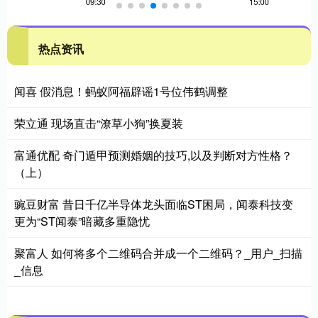
热点资讯
闻喜 假消息！蚂蚁阿福辟谣1号位伟鹤调整
荣立通 现场直击“潦草小狗”换夏装
富通优配 奇门遁甲预测婚姻的技巧,以及判断对方性格？
（上）
豌豆财富 昔日千亿半导体龙头面临ST困局，闻泰科技变
更为“ST闻泰”暗藏多重隐忧
聚富人 如何将多个二维码合并成一个二维码？_用户_扫描
_信息