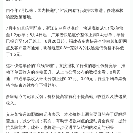
自今年7月以来，国内快递行业“反内卷”行动持续推进，多地积极
响应政策落地。
7月中旬卓信宝配资，浙江义乌启动涨价，快递底价从1.1元/单涨
至1.2元/单；8月4日起，广东省快递底价整体上调0.4元/单，单价
已提升至1.4元以上；8月20日起，福建省多家快递企业向其加盟网
点及客户发布通知，明确规定0.3千克以内的快递最低价格不得低
于1.5元。
这种快递单价的“底线管理”，直接遏制了行业的恶性低价竞争，推
动了单票收入的企稳回升。从上市公司公布的数据来看，8月圆
通、申通单票收入环比分别上涨0.07元、0.09元，行业平均单票价
格也结束连续多年下滑趋势。
多家站点向记者反馈，价格提高将有利于提高站点收益以及快递员
收入。
义乌某快递加盟商向记者表示，本次价格上调首要目的在于缓解经
营压力，减少亏损；其次，有助于增强网点的流动资金保障，提升
抗风险能力；此外，也将进一步促进团队结构的稳定与积极