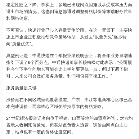
稳定性随之下降。事实上，多地已出现网点因难以承受成本压力而
退出市场的情况，这也倒逼总部通过调整价格以保障末端服务质量
和网络健康。
不可否认，快递行业已步入存量竞争阶段。在这一背景下，主要快
递上市企业正积极推动竞争策略转型，从过去“以量为先”逐步转
向“质量优先”。
典型例证是，中通快递在半年报业绩说明会上，将全年业务量增速
指引下调了6个百分点。中通快递董事长赖梅松对此表示：“公司预
判今年下半年的增长可能会比上半年要更低一点，所以下调了指
引，未来公司会做好服务质量、利润和份额平衡工作。”
服务质量是关键
涨价潮在不同区域呈现显著温差。广东、浙江等电商核心区域已基
本完成调价，而非核心区域仍维持原本的价格策略。
21世纪经济报道记者向位于福建、山西等地的加盟商咨询，对方均
表示未收到涨价通知。但某站点负责人透露，调价由网点自主决
定，站点也有一定的价格让渡空间。