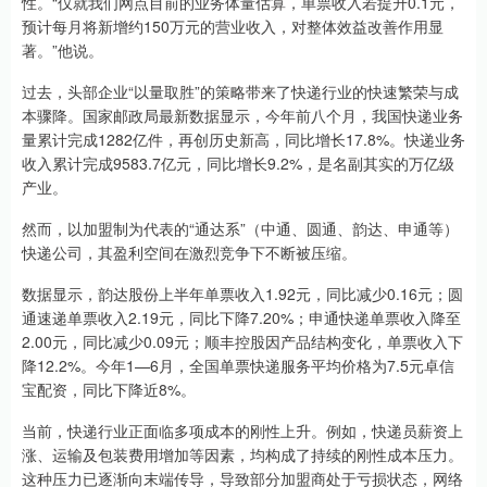
性。“仅就我们网点目前的业务体量估算，单票收入若提升0.1元，
预计每月将新增约150万元的营业收入，对整体效益改善作用显
著。”他说。
过去，头部企业“以量取胜”的策略带来了快递行业的快速繁荣与成
本骤降。国家邮政局最新数据显示，今年前八个月，我国快递业务
量累计完成1282亿件，再创历史新高，同比增长17.8%。快递业务
收入累计完成9583.7亿元，同比增长9.2%，是名副其实的万亿级
产业。
然而，以加盟制为代表的“通达系”（中通、圆通、韵达、申通等）
快递公司，其盈利空间在激烈竞争下不断被压缩。
数据显示，韵达股份上半年单票收入1.92元，同比减少0.16元；圆
通速递单票收入2.19元，同比下降7.20%；申通快递单票收入降至
2.00元，同比减少0.09元；顺丰控股因产品结构变化，单票收入下
降12.2%。今年1—6月，全国单票快递服务平均价格为7.5元卓信
宝配资，同比下降近8%。
当前，快递行业正面临多项成本的刚性上升。例如，快递员薪资上
涨、运输及包装费用增加等因素，均构成了持续的刚性成本压力。
这种压力已逐渐向末端传导，导致部分加盟商处于亏损状态，网络