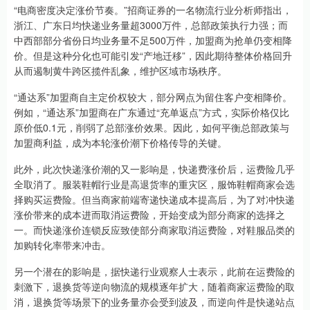
“电商密度决定涨价节奏。”招商证券的一名物流行业分析师指出，
浙江、广东日均快递业务量超3000万件，总部政策执行力强；而
中西部部分省份日均业务量不足500万件，加盟商为抢单仍变相降
价。但是这种分化也可能引发“产地迁移”，因此期待整体价格回升
从而遏制黄牛跨区揽件乱象，维护区域市场秩序。
“通达系”加盟商自主定价权较大，部分网点为留住客户变相降价。
例如，“通达系”加盟商在广东通过“充单返点”方式，实际价格仅比
原价低0.1元，削弱了总部涨价效果。因此，如何平衡总部政策与
加盟商利益，成为本轮涨价潮下价格传导的关键。
此外，此次快递涨价潮的又一影响是，快递费涨价后，运费险几乎
全取消了。服装鞋帽行业是高退货率的重灾区，服饰鞋帽商家会选
择购买运费险。但当商家前端寄递快递成本提高后，为了对冲快递
涨价带来的成本进而取消运费险，开始变成为部分商家的选择之
一。而快递涨价连锁反应致使部分商家取消运费险，对鞋服品类的
加购转化率带来冲击。
另一个潜在的影响是，据快递行业观察人士表示，此前在运费险的
刺激下，退换货等逆向物流的规模逐年扩大，随着商家运费险的取
消，退换货等场景下的业务量亦会受到波及，而逆向件是快递站点