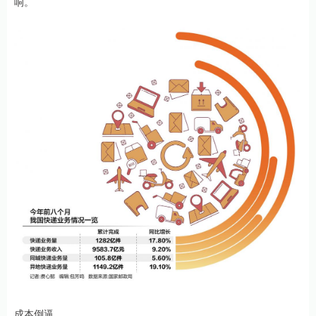
响。
成本倒逼