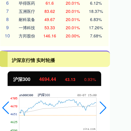
6
毕得医药
61.6
20.01%
6.12%
7
五洲医疗
83.62
20.01%
18.37%
8
耐科装备
49.67
20.01%
6.83%
9
一博科技
53.33
20.01%
17.26%
10
方邦股份
146.16
20.00%
7.68%
沪深京行情 实时轮播
沪深300
4694.44
北
43.13
0.93%