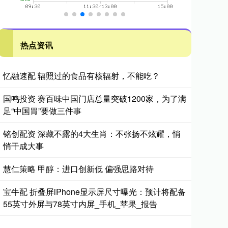
热点资讯
忆融速配 辐照过的食品有核辐射，不能吃？
国鸣投资 赛百味中国门店总量突破1200家，为了满
足“中国胃”要做三件事
铭创配资 深藏不露的4大生肖：不张扬不炫耀，悄
悄干成大事
慧仁策略 甲醇：进口创新低 偏强思路对待
宝牛配 折叠屏iPhone显示屏尺寸曝光：预计将配备
55英寸外屏与78英寸内屏_手机_苹果_报告