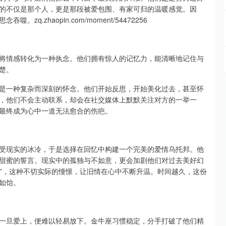
的不仅是那个人，更是那段被爱包围、有家可归的温暖感觉。因
.zhaopin.com/moment/54472256
将情感转化为一种执念。他们拥有惊人的记忆力，能清晰地记住与
楚。
是一种复杂而深刻的怀念。他们开始反思，开始美化过去，甚至怀
，他们不会主动联系，却会在社交媒体上默默关注对方的一举一
最终成为心中一道无法愈合的伤疤。
受现实的冰冷，于是选择在回忆中构建一个完美的爱情乌托邦。他
甜蜜的誓言。现实中的孤独与不如意，更会加剧他们对过去美好幻
…”，这种不切实际的憧憬，让旧情在心中不断升温。时间越久，这份
如饴。
一旦爱上，便难以轻易放下。金牛座习惯稳定，分手打破了他们精