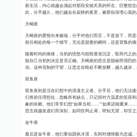
新生活，内心就越会涌起对那段安稳关系的怀念。巨蟹想念
此，分手越久，他们越会在寂静的夜里，被那份深埋心底的思念吞噬。zq
天蝎座
天蝎座的爱恨向来极端，分手对他们而言，不是放下，而是
前任相处的每一个细节，无论是甜蜜的瞬间，还是背叛的痛
随着时间的推移，当初的愤怒与怨恨逐渐沉淀，取而代之的
疑自己当初的决定是否正确。天蝎座的思念是隐秘而强烈的
动。这种克制的守望，让思念在暗处不断发酵，越久越浓，
双鱼座
双鱼座则是活在幻想中的浪漫主义者。分手后，他们无法接
们将前任理想化，忽略所有缺点，只记得对方温柔的笑容和
象的依赖。他们常常幻想“如果当初……”“如果还能重来…
思念就越发虚幻而深刻，如同饮鸩止渴，明知无望，却甘之
金牛座
最后是金牛座，他们看似固执冷漠，实则对感情极为忠诚。