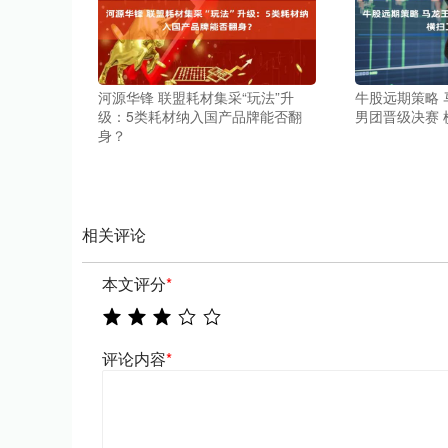
河源华锋 联盟耗材集采“玩法”升
牛股远期策略
级：5类耗材纳入国产品牌能否翻
男团晋级决赛
身？
相关评论
本文评分
*
评论内容
*