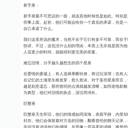
射手座：
射手座最不可思议的一面，就连其他时候也是如此。特别是
些事上面。起初，他们可能会给你一个真实的承诺，但是一
自己承诺了什么。
我们这里所说的魔术，当然不在于它们有多不可靠，而在于
惊讶。不过，这也没什么别的理由，本质上无非就是因为他
人花更少的时间，就能得到更完美的答案。
难忘旧情，分手越久越想念的四个星座
在爱情的废墟上，有人选择果断转身，将过往深埋；也有人
在记忆的土壤里生根发芽，愈久愈浓。对于某些星座而言，
越是刻意遗忘，那些曾经的点滴就越发清晰，如同老电影般在深
为典型，他们对旧情的执念，深沉而绵长。
巨蟹座
巨蟹座天生怀旧，他们的情感如同深海，表面平静，内里却
封存。他们会保留着对方送的旧物，翻看曾经的聊天记录，
非但没有冲淡他们的感情，反而像一层温柔的滤镜，将曾经