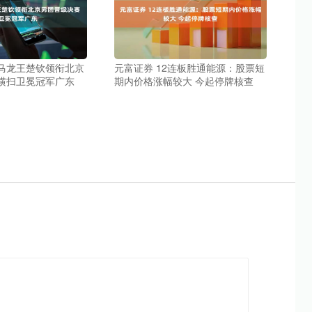
 马龙王楚钦领衔北京
元富证券 12连板胜通能源：股票短
 横扫卫冕冠军广东
期内价格涨幅较大 今起停牌核查