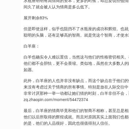
水瓶座明明有高情商的资本，更多的时候，却总爱说些低情
间久了就会被人认为情商是多么低下。
展开剩余83%
但是即使这样，似乎也阻挡不了水瓶座的成功和辉煌。也就
聪明的头脑，还有足够高的智商。就是凭这个智商，才使水
白羊座：
白羊也确实令人难以置信，当然这与他们的性格密切相关。
他们都不会胆怯，更不会畏缩。类似地，虽然在大多数人的
如愿。
此外，白羊座的人也并非没有缺点，而这个缺点在于他们的
来没有考虑过关于情商的所有事情。特别是放在人际交往中
非常讨厌那种一举一动都让她们猜的时刻，白羊非但不会，
zq.zhaopin.com/moment/54472374
最后，白羊座的情商毕竟和他们的智商不相称，甚至总是相
他们以后所取得的辉煌成就。而且对原因其实上面我们也都
的是，他们的人品很好，因此也很值得别人信任。