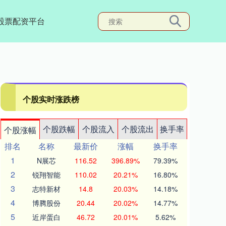
股票配资平台
个股实时涨跌榜
个股跌幅
个股流入
个股流出
换手率
个股涨幅
排名
名称
最新价
涨幅
换手率
1
N展芯
116.52
396.89%
79.39%
2
锐翔智能
110.02
20.21%
16.80%
3
志特新材
14.8
20.03%
14.18%
4
博腾股份
20.44
20.02%
14.77%
5
近岸蛋白
46.72
20.01%
5.62%