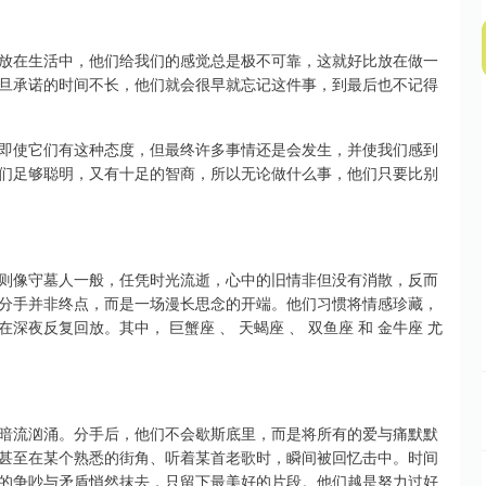
放在生活中，他们给我们的感觉总是极不可靠，这就好比放在做一
旦承诺的时间不长，他们就会很早就忘记这件事，到最后也不记得
即使它们有这种态度，但最终许多事情还是会发生，并使我们感到
们足够聪明，又有十足的智商，所以无论做什么事，他们只要比别
则像守墓人一般，任凭时光流逝，心中的旧情非但没有消散，反而
分手并非终点，而是一场漫长思念的开端。他们习惯将情感珍藏，
夜反复回放。其中， 巨蟹座 、 天蝎座 、 双鱼座 和 金牛座 尤
暗流汹涌。分手后，他们不会歇斯底里，而是将所有的爱与痛默默
甚至在某个熟悉的街角、听着某首老歌时，瞬间被回忆击中。时间
的争吵与矛盾悄然抹去，只留下最美好的片段。他们越是努力过好