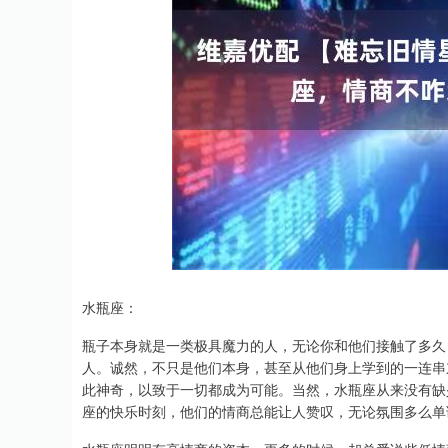
上证指数
3940.04
.40
2.13%
39.68
1.
水瓶座：
瓶子本身就是一类极具魔力的人，无论你和他们接触了多久
人。诚然，不只是他们本身，甚至从他们身上学到的一连串
此神奇，以致于一切都成为可能。当然，水瓶座从来没有缺
座的快乐时刻，他们的情商总能让人赞叹，无论氛围多么单