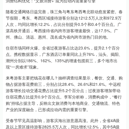
消费结构优化：“文旅消费+”成为拉动内需重要引擎
随着交通网络日益完善，珠三角与粤东粤西粤北联动愈发紧密。春
节假期，粤东、粤西区域接待游客分别达1212.5万人次和972.9万
人次，均同比增长12.2%，占比分别提升0.5个和0.4个百分点。广
湛高铁开通后，粤西接待省内跨市游客增速最快，达17.5%。广
州、佛山、清远、惠州、茂名成为省内跨市游热门目的地。
住宿市场同样火爆。全省过夜游客占比达23.6%，提升2.1个百分
点。携程数据显示，广东酒店订单量同比上升76%，汕头、揭阳、
潮州分别以186%、162%、135%的增速包揽前三，多个地市出
现“一房难求”现象。
来粤游客主要把钱花在哪儿？抽样调查结果显示，餐饮、交通、购
物占据游客花费前三，分别占比28.4%、26.6%和21.6%。中远程
游客增长拉动交通花费占比提升5.2个百分点；过夜游客增加带动
住宿花费占比提升0.9个百分点。李军分析称，消费构成中，“餐行
购”持续占据主导，反映出文旅消费与本地商业、交通物流、特色
产业的深度融合，已形成拉动内需的重要引擎。
受春节罕见高温影响，游客滨海出游意愿高涨。此外，全省4A级
及以上景区接待游客2825.5万人次，同比增长12.5%，其中5A级