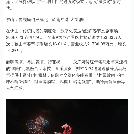
流，彻底打破以往“一日打卡”的过境游模式，迈入“深度游”新时
代。
佛山：传统民俗潮流化，岭南年味“火”出圈
在佛山，传统民俗的潮流化、数字化表达“点燃”春节文旅市场。
2026年春节假期9天，全市A级旅游景区共接待游客453.83万人
次，较去年春节假期增长16.01%，营业收入21730.08万元，增长
10.26%。
醒狮表演、粤剧表演、行花街……一众广府传统年俗与近年来流行
的“国潮”元素融合，杂技、音乐演奏、财神NPC巡游送福等活动场
景提供丰富“打卡”素材，借助社交媒体多维宣推，让“最岭南”的年
味不断“出圈”，祖庙博物馆、西樵山“岭南飘雪”、顺德美食庙会等
人气旺盛。