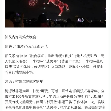
汕头内海湾焰火晚会
韶关：“旅游+”业态全面开花
韶关紧扣“旅游+”融合模式，推出“旅游+科技”（无人机光影秀、无
人机焰火晚会）、“旅游+非遗民俗”（曹溪年味集）、“旅游+温泉
康养”等多元体验，传统景区注入新动能，曹溪文化小镇、丹霞山
等目的地领跑市场。
河源：打造沉浸式客家年
河源以非遗为媒，打造“可玩、可感、可带走”的沉浸式客家年。全
市推出100多项文体旅活动，非遗互动体验成为“主打牌”，源城区
开展竹筏龙船巡游，南园古村开放“非遗工坊”手作体验，龙川县以
乡镇特色IP形象串联各镇非遗民俗，把非遗从展馆、舞台搬到游客