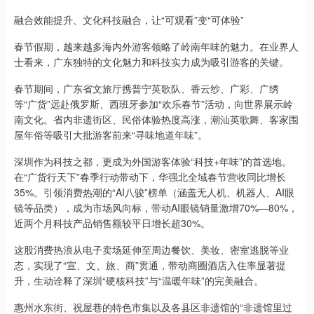
融合效能提升、文化科技融合，让“可观看”变“可体验”
春节假期，越来越多海内外游客领略了岭南年味的魅力。在业界人
士看来，广东独特的文化魅力和科技实力成为吸引游客的关键。
春节期间，广东省文旅厅携普宁英歌队、香云纱、广彩、广绣
等“广货”远赴俄罗斯、西班牙参加“欢乐春节”活动，向世界展示岭
南文化。省内非遗街区、民俗体验热度高涨，潮汕英歌舞、客家围
屋年俗等吸引大批游客前来“寻味地道年味”。
深圳作为科技之都，更成为外国游客体验“科技+年味”的首选地。
在“广货行天下”春季行动带动下，华强北全域春节营收同比增长
35%。引领消费热潮的“AI八骏”榜单（涵盖无人机、机器人、AI眼
镜等品类），成为市场风向标，带动AI眼镜销量激增70%—80%，
近两个月科技产品销售额较平日增长超30%。
这股消费热浪从电子卖场延伸至周边餐饮、美妆、密室逃脱等业
态，实现了“宣、文、旅、商”贯通，带动商圈酒店入住率显著提
升，生动诠释了深圳“硬核科技”与“温暖年味”的完美融合。
惠州水东街、祝屋巷的特色市集以及各县区非遗馆的“非遗馆里过