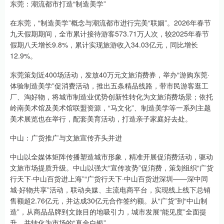
东莞：潮流都市打造“制造美学”
在东莞，“制造美学”概念与潮流都市进行完美“联姻”。2026年春节
九天假期期间，全市累计接待游客573.71万人次，较2025年春节
假期八天增长9.8%，累计实现旅游收入34.03亿元，同比增长
12.9%。
东莞策划近400场活动，发放40万元文旅消费券，举办“游购东莞·
体验制造美学”促消费活动，推出五条精品线路，带市民游客逛工
厂、淘好物，将城市制造业优势创新性转化为文旅消费场景；依托
岭南美术馆及美术馆联盟资源，“马文化”、制造美学等一系列主题
美术展览也在举行，配套美育活动，打造亲子家庭好去处。
中山：广货推广与文旅宣传齐头并进
中山以全媒体矩阵传播塑造城市形象，精准开展促消费活动，驱动
文旅市场提质升级。中山以强大“宣传攻势”促消费，策划组织“广货
行天下·中山百货进上海”“广货行天下·中山百货进深圳——深中同
城·好物共享”活动，联动央媒、主流电商平台，实现线上线下总销
售额超2.76亿元，并达成30亿元合作签约额。从“广货”到“中山制
造”，从商品品牌到文旅目的地吸引力，城市发展“能见度”全面提
升，并转化为市场的“真金白银”。