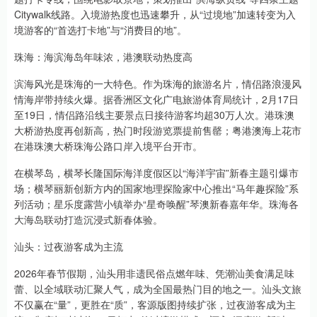
Citywalk线路。入境游热度也迅速攀升，从“过境地”加速转变为入
境游客的“首选打卡地”与“消费目的地”。
珠海：海滨海岛年味浓，港澳联动热度高
滨海风光是珠海的一大特色。作为珠海的旅游名片，情侣路浪漫风
情海岸带持续火爆。据香洲区文化广电旅游体育局统计，2月17日
至19日，情侣路沿线主要景点日接待游客均超30万人次。港珠澳
大桥游热度再创新高，热门时段游览票提前售罄；粤港澳海上花市
在港珠澳大桥珠海公路口岸入境平台开市。
在横琴岛，横琴长隆国际海洋度假区以“海洋宇宙”新春主题引爆市
场；横琴丽新创新方内的国家地理探险家中心推出“马年趣探险”系
列活动；星乐度露营小镇举办“星奇唤醒”琴澳新春嘉年华。珠海各
大海岛联动打造沉浸式新春体验。
汕头：过夜游客成为主流
2026年春节假期，汕头用非遗民俗点燃年味、凭潮汕美食满足味
蕾、以全域联动汇聚人气，成为全国最热门目的地之一。汕头文旅
不仅赢在“量”，更胜在“质”，客源版图持续扩张，过夜游客成为主