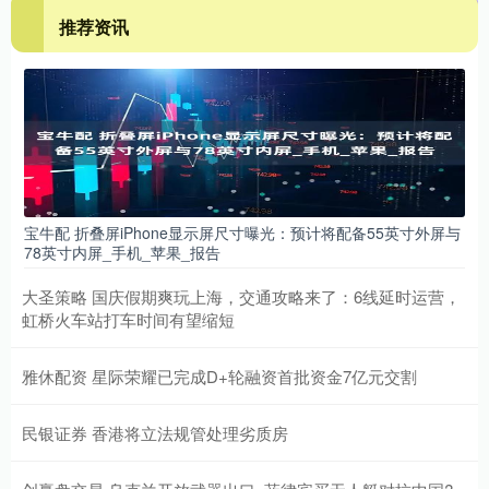
推荐资讯
宝牛配 折叠屏iPhone显示屏尺寸曝光：预计将配备55英寸外屏与
78英寸内屏_手机_苹果_报告
大圣策略 国庆假期爽玩上海，交通攻略来了：6线延时运营，
虹桥火车站打车时间有望缩短
雅休配资 星际荣耀已完成D+轮融资首批资金7亿元交割
民银证券 香港将立法规管处理劣质房