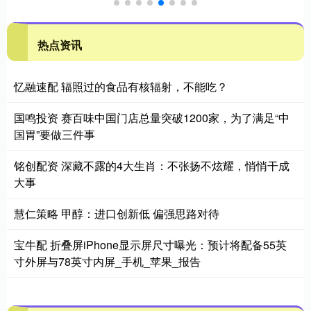
热点资讯
忆融速配 辐照过的食品有核辐射，不能吃？
国鸣投资 赛百味中国门店总量突破1200家，为了满足“中
国胃”要做三件事
铭创配资 深藏不露的4大生肖：不张扬不炫耀，悄悄干成
大事
慧仁策略 甲醇：进口创新低 偏强思路对待
宝牛配 折叠屏iPhone显示屏尺寸曝光：预计将配备55英
寸外屏与78英寸内屏_手机_苹果_报告