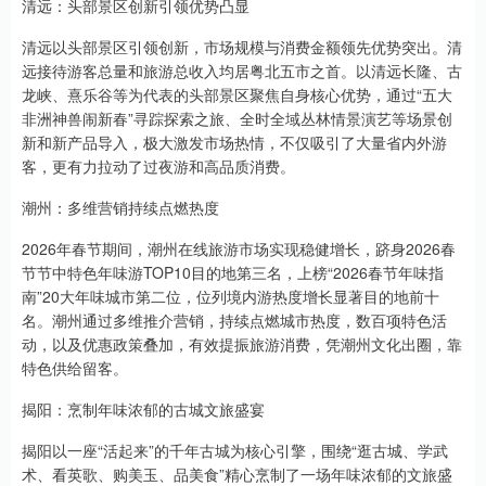
清远：头部景区创新引领优势凸显
清远以头部景区引领创新，市场规模与消费金额领先优势突出。清
远接待游客总量和旅游总收入均居粤北五市之首。以清远长隆、古
龙峡、熹乐谷等为代表的头部景区聚焦自身核心优势，通过“五大
非洲神兽闹新春”寻踪探索之旅、全时全域丛林情景演艺等场景创
新和新产品导入，极大激发市场热情，不仅吸引了大量省内外游
客，更有力拉动了过夜游和高品质消费。
潮州：多维营销持续点燃热度
2026年春节期间，潮州在线旅游市场实现稳健增长，跻身2026春
节节中特色年味游TOP10目的地第三名，上榜“2026春节年味指
南”20大年味城市第二位，位列境内游热度增长显著目的地前十
名。潮州通过多维推介营销，持续点燃城市热度，数百项特色活
动，以及优惠政策叠加，有效提振旅游消费，凭潮州文化出圈，靠
特色供给留客。
揭阳：烹制年味浓郁的古城文旅盛宴
揭阳以一座“活起来”的千年古城为核心引擎，围绕“逛古城、学武
术、看英歌、购美玉、品美食”精心烹制了一场年味浓郁的文旅盛