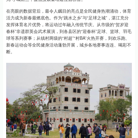
在亮眼的数据背后，最令人瞩目的亮点是全民健身热潮涌动，体育
活力成为新春最燃底色。作为“跳水之乡”与“足球之城”，湛江充分
发挥体育名片优势，将运动过年融入传统节庆。从市级的“贺岁迎
春杯”非遗群英会武术展演，到各县区的“迎春杯”足球、篮球、羽毛
球等系列赛事；从镇村两级的“村超”“村BA”火热开赛，到欢乐跑、
新春运动会等全民健身活动蓬勃开展，城乡各地赛事连连、喝彩不
断。