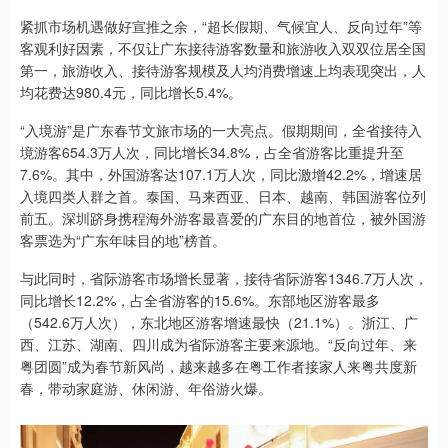
紧抓市场机遇做好宣推之余，“超长假期、气候宜人、反向过年”等
客观利好因素，不仅让广东接待游客数量和旅游收入双双位居全国
第一，旅游收入、接待游客规模及人均消费增速上均表现突出，人
均花费达980.4元，同比增长5.4%。
“入境游”是广东春节文旅市场的一大亮点。假期期间，全省接待入
境游客654.3万人次，同比增长34.8%，占全省游客比重提升至
7.6%。其中，外国游客达107.1万人次，同比激增42.2%，增速居
入境四类人群之首。泰国、马来西亚、日本、越南、韩国游客位列
前五。深圳跻身携程海外游客最喜爱的广东目的地首位，被外国游
客票选为“广东年味目的地”榜首。
与此同时，省际游客市场增长显著，接待省际游客1346.7万人次，
同比增长12.2%，占全省游客的15.6%。东部地区游客最多
（542.6万人次），东北地区游客增速最快（21.1%）。浙江、广
西、江苏、湖南、四川成为省际游客主要来源地。“反向过年、来
粤团圆”成为春节新风尚，越来越多在粤工作者接家人来粤共度新
春，带动家庭游、休闲游、年俗游火爆。