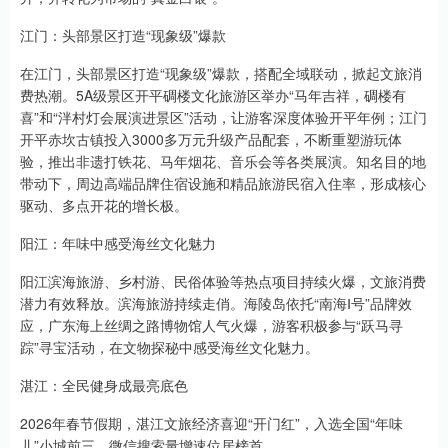
江门：头部景区打造“现象级”爆款
在江门，头部景区打造“现象级”爆款，搭配全域联动，掀起文旅消
费热潮。5A级景区开平碉楼文化旅游区举办“马年吉祥，碉楼有
喜”和“泮村灯会展演进景区”活动，让游客深度体验开平年例；江门
开平赤坎古镇投入3000多万元升级产品配套，不断重塑游玩体
验，推出非遗打铁花、马年烟花、音乐会等各类展演。知名目的地
带动下，周边高端品牌住宿设施和精品旅游民宿入住率，形成核心
驱动、多点开花的增长极。
阳江：年味中感受海丝文化魅力
阳江滨海旅游、乡村游、民俗体验等热点项目持续火爆，文旅消费
潜力有效释放。滨海旅游持续走俏。海陵岛依托“南海Ⅰ号”品牌效
应，广东海上丝绸之路博物馆人气火爆，游客积极参与“跃马寻
踪”寻宝活动，在文物探秘中感受海丝文化魅力。
湛江：全民健身成最亮底色
2026年春节假期，湛江文旅经济喜迎“开门红”，入选全国“年味
儿”小城前三，微信搜索量增速位居榜首。