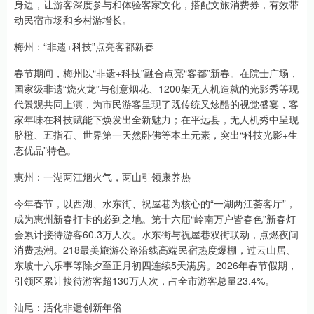
身边，让游客深度参与和体验客家文化，搭配文旅消费券，有效带
动民宿市场和乡村游增长。
梅州：“非遗+科技”点亮客都新春
春节期间，梅州以“非遗+科技”融合点亮“客都”新春。在院士广场，
国家级非遗“烧火龙”与创意烟花、1200架无人机造就的光影秀等现
代景观共同上演，为市民游客呈现了既传统又炫酷的视觉盛宴，客
家年味在科技赋能下焕发出全新魅力；在平远县，无人机秀中呈现
脐橙、五指石、世界第一天然卧佛等本土元素，突出“科技光影+生
态优品”特色。
惠州：一湖两江烟火气，两山引领康养热
今年春节，以西湖、水东街、祝屋巷为核心的“一湖两江荟客厅”，
成为惠州新春打卡的必到之地。第十六届“岭南万户皆春色”新春灯
会累计接待游客60.3万人次。水东街与祝屋巷双街联动，点燃夜间
消费热潮。218最美旅游公路沿线高端民宿热度爆棚，过云山居、
东坡十六乐事等除夕至正月初四连续5天满房。2026年春节假期，
引领区累计接待游客超130万人次，占全市游客总量23.4%。
汕尾：活化非遗创新年俗