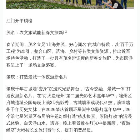
江门开平碉楼
茂名：农文旅赋能新春文旅新IP
春节期间，茂名立足“山海并茂、好心闻名”的城市特质，以“百千万
工程”为牵引，整合山区、滨海、乡村等各类文旅资源，推出近百
场特色活动，打造了一批具有茂名辨识度的新春文旅IP，为市民游
客呈上了一场场文旅盛宴。
肇庆：打造景城一体夜游新名片
肇庆千年古城墙“变身”沉浸式光影舞台，“古今交融、景城一体”打
造夜游新名片。在“灯火是端州”第二届光影艺术嘉年华中，端州区
府城遗址公园每晚上演3D光影秀，古城墙承载现代科技，演绎端
州千年历史文脉；在2026肇庆首届环星湖中华彩灯嘉年华中，26
个沿七星岩景区布局的主题灯组打造“移步换景、景随灯动”的沉浸
式体验。白天游山水、遗迹，晚上看景致在灯光中换新颜，“夜游
经济”大幅拉长文旅消费时长、提升消费品质。