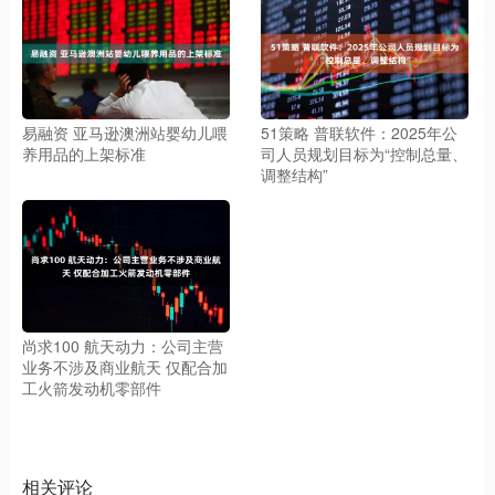
易融资 亚马逊澳洲站婴幼儿喂
51策略 普联软件：2025年公
养用品的上架标准
司人员规划目标为“控制总量、
调整结构”
尚求100 航天动力：公司主营
业务不涉及商业航天 仅配合加
工火箭发动机零部件
相关评论