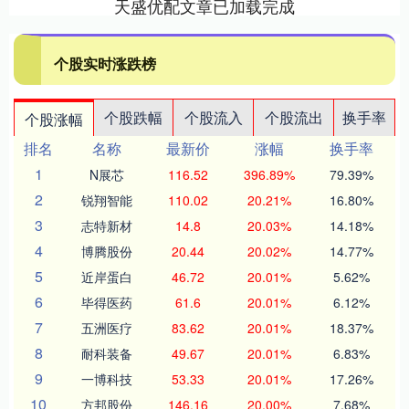
天盛优配文章已加载完成
个股实时涨跌榜
个股跌幅
个股流入
个股流出
换手率
个股涨幅
排名
名称
最新价
涨幅
换手率
1
N展芯
116.52
396.89%
79.39%
2
锐翔智能
110.02
20.21%
16.80%
3
志特新材
14.8
20.03%
14.18%
4
博腾股份
20.44
20.02%
14.77%
5
近岸蛋白
46.72
20.01%
5.62%
6
毕得医药
61.6
20.01%
6.12%
7
五洲医疗
83.62
20.01%
18.37%
8
耐科装备
49.67
20.01%
6.83%
9
一博科技
53.33
20.01%
17.26%
10
方邦股份
146.16
20.00%
7.68%