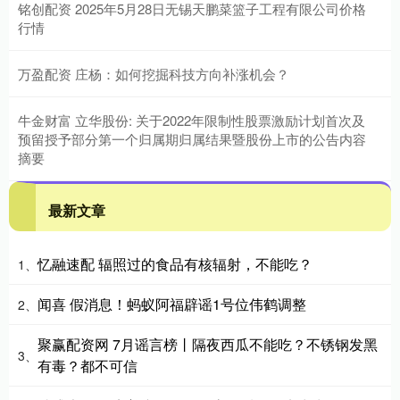
铭创配资 2025年5月28日无锡天鹏菜篮子工程有限公司价格
行情
万盈配资 庄杨：如何挖掘科技方向补涨机会？
牛金财富 立华股份: 关于2022年限制性股票激励计划首次及
预留授予部分第一个归属期归属结果暨股份上市的公告内容
摘要
最新文章
忆融速配 辐照过的食品有核辐射，不能吃？
1、
闻喜 假消息！蚂蚁阿福辟谣1号位伟鹤调整
2、
聚赢配资网 7月谣言榜丨隔夜西瓜不能吃？不锈钢发黑
3、
有毒？都不可信