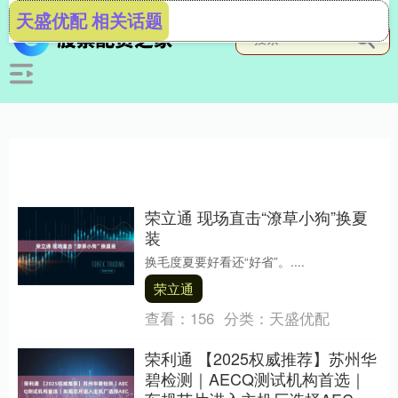
天盛优配 相关话题
荣立通 现场直击“潦草小狗”换夏
装
换毛度夏要好看还“好省”。....
荣立通
查看：
156
分类：
天盛优配
荣利通 【2025权威推荐】苏州华
碧检测｜AECQ测试机构首选｜